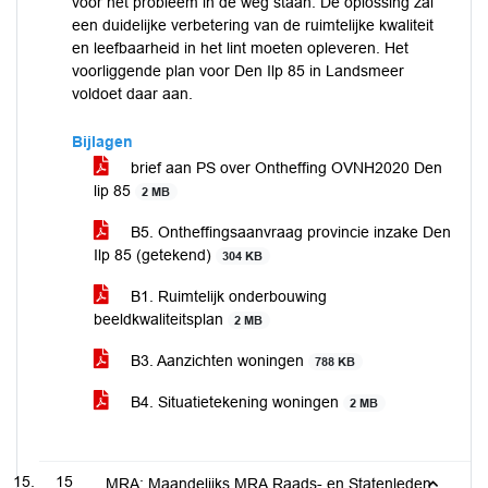
voor het probleem in de weg staan. De oplossing zal
een duidelijke verbetering van de ruimtelijke kwaliteit
en leefbaarheid in het lint moeten opleveren. Het
voorliggende plan voor Den Ilp 85 in Landsmeer
voldoet daar aan.
Bijlagen
brief aan PS over Ontheffing OVNH2020 Den
lip 85
2 MB
B5. Ontheffingsaanvraag provincie inzake Den
Ilp 85 (getekend)
304 KB
B1. Ruimtelijk onderbouwing
beeldkwaliteitsplan
2 MB
B3. Aanzichten woningen
788 KB
B4. Situatietekening woningen
2 MB
15
MRA: Maandelijks MRA Raads- en Statenleden