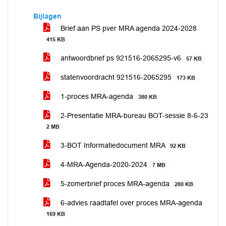
Bijlagen
Brief aan PS pver MRA agenda 2024-2028
415 KB
antwoordbrief ps 921516-2065295-v6
57 KB
statenvoordracht 921516-2065295
173 KB
1-proces MRA-agenda
380 KB
2-Presentatie MRA-bureau BOT-sessie 8-6-23
2 MB
3-BOT Informatiedocument MRA
92 KB
4-MRA-Agenda-2020-2024
7 MB
5-zomerbrief proces MRA-agenda
280 KB
6-advies raadtafel over proces MRA-agenda
169 KB