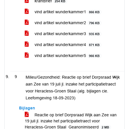
krantbrief
254 KB
vind artikel wunderkammer1
866 KB
vind artikel wunderkammer2
796 KB
vind artikel wunderkammer3
935 KB
vind artikel wunderkammer4
871 KB
vind artikel wunderkammer5
966 KB
9
Milieu/Gezondheid: Reactie op brief Dorpsraad Wijk
aan Zee van 19 juli jl. inzake het participatietraect
voor Heracless-Groen Staal (alg. bijlagen cie.
Leefomgeving 18-09-2023)
Bijlagen
Reactie op brief Dorpsraad Wijk aan Zee van
19 juli jl. inzake het participatietraect voor
Heracless-Groen Staal_Geanonimiseerd
2 MB