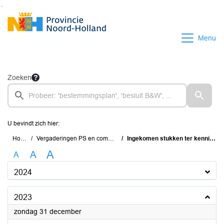
Ga naar de inhoud van deze pagina
Ga naar het zoeken
Ga naar het menu
Menu
Zoeken
U bevindt zich hier:
Home
Vergaderingen PS en commissies
Ingekomen stukken ter kennisname
A
A
A
2024
2023
2023
zondag 31 december