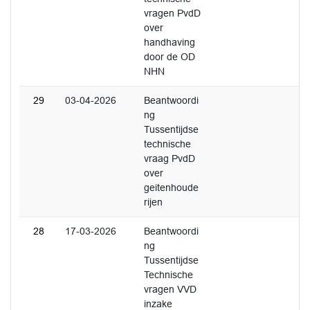
vragen PvdD
over
handhaving
door de OD
NHN
29
03-04-2026
Beantwoordi
ng
Tussentijdse
technische
vraag PvdD
over
geitenhoude
rijen
28
17-03-2026
Beantwoordi
ng
Tussentijdse
Technische
vragen VVD
inzake