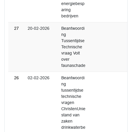
energiebesp
aring
bedrijven
27
20-02-2026
Beantwoordi
ng
Tussentijdse
Technische
vraag Volt
over
faunaschade
26
02-02-2026
Beantwoordi
ng
tussentijdse
technische
vragen
ChristenUnie
stand van
zaken
drinkwaterbe