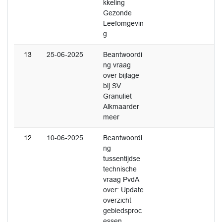
kkeling
Gezonde
Leefomgevin
g
13
25-06-2025
Beantwoordi
ng vraag
over bijlage
bij SV
Granuliet
Alkmaarder
meer
12
10-06-2025
Beantwoordi
ng
tussentijdse
technische
vraag PvdA
over: Update
overzicht
gebiedsproc
essen