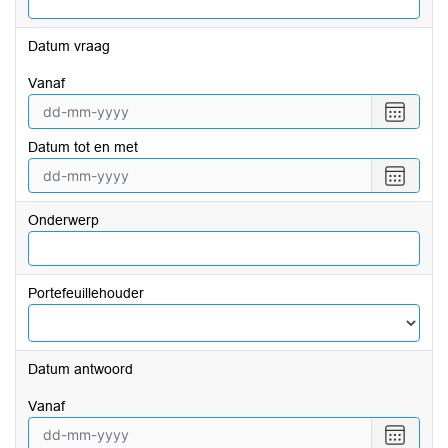
Datum vraag
vanaf
Selecte
een
Datum tot en met
datum
vanaf
Selecte
een
datum
Onderwerp
tot
en
met
Portefeuillehouder
Datum antwoord
vanaf
Selecte