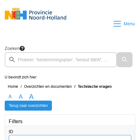
Ga naar de inhoud van deze pagina
Ga naar het zoeken
Ga naar het menu
Menu
Zoeken
U bevindt zich hier:
Home
Overzichten en documenten
Technische vragen
A
A
A
Terug naar overzichten
Filters
ID