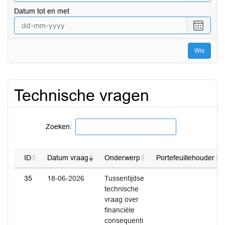
een
Datum tot en met
datum
vanaf
Selecte
een
datum
Wis
tot
en
met
Technische vragen
Zoeken:
ID
Datum vraag
Onderwerp
Portefeuillehouder
35
18-06-2026
Tussentijdse
technische
vraag over
financiële
consequenti