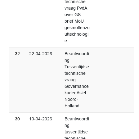
technische
vraag PvdA
over GS-
brief MoU
gesmoltenzo
uttechnologi
e
32
22-04-2026
Beantwoordi
ng
Tussentijdse
technische
vraag
Governance
kader Asiel
Noord-
Holland
30
10-04-2026
Beantwoordi
ng
tussentijdse
technische