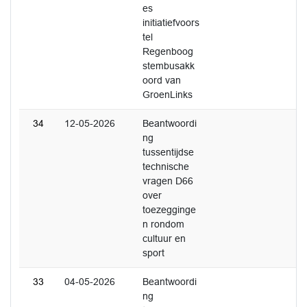
es
initiatiefvoors
tel
Regenboog
stembusakk
oord van
GroenLinks
34
12-05-2026
Beantwoordi
ng
tussentijdse
technische
vragen D66
over
toezegginge
n rondom
cultuur en
sport
33
04-05-2026
Beantwoordi
ng