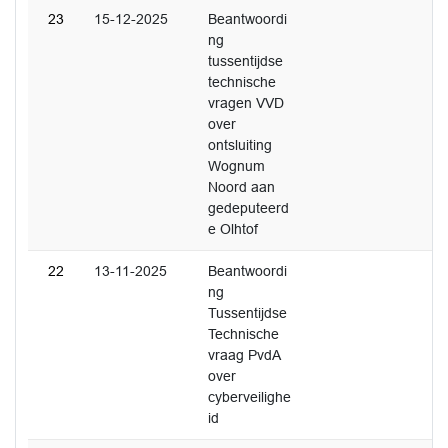
23
15-12-2025
Beantwoordi
ng
tussentijdse
technische
vragen VVD
over
ontsluiting
Wognum
Noord aan
gedeputeerd
e Olhtof
22
13-11-2025
Beantwoordi
ng
Tussentijdse
Technische
vraag PvdA
over
cyberveilighe
id