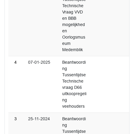
Technische
Vraag VVD
en BBB
mogelijkhed
en
Oorlogsmus
eum
Medemblik
4
07-01-2025
Beantwoordi
ng
Tussentijdse
Technische
vraag D66
uitkoopregeli
ng
veehouders
3
25-11-2024
Beantwoordi
ng
Tussentijdse