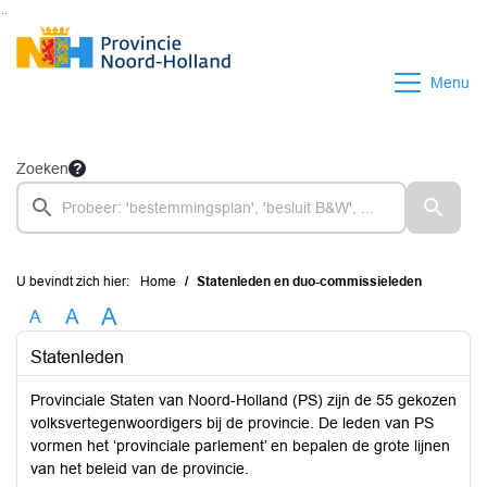
Ga naar de inhoud van deze pagina
Ga naar het zoeken
Ga naar het menu
Menu
Zoeken
U bevindt zich hier:
Home
Statenleden en duo-commissieleden
A
A
A
Statenleden
Provinciale Staten van Noord-Holland (PS) zijn de 55 gekozen
volksvertegenwoordigers bij de provincie. De leden van PS
vormen het ‘provinciale parlement’ en bepalen de grote lijnen
van het beleid van de provincie.