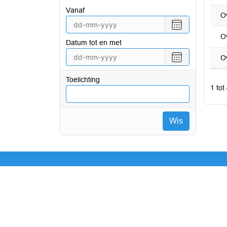
vanaf
O
Selecteer
een
O
Datum tot en met
datum
vanaf
Selecteer
O
een
datum
Toelichting
tot
1 tot
en
met
Wis