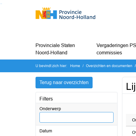
Ga naar de inhoud van deze pagina
Ga naar het zoeken
Ga naar het menu
Provinciale Staten
Vergaderingen PS
Noord-Holland
commissies
U bevindt zich hier:
Home
Overzichten en documenten
Terug naar overzichten
Li
Filters
Onderwerp
O
Datum
O