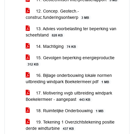
5 MB
12. Concep. Geotech.-
construc.funderingsontwerp
3 MB
13. Advies voorbelasting ter beperking van
scheefstand
828 KB
14. Machtiging
74 KB
15. Gevolgen beperking energieproductie
312 KB
16. Bijlage onderbouwing lokale normen
uitbreiding windpark Boekelermeer.pdf
1 MB
17. Motivering vvgb uitbreiding windpark
Boekelermeer - aangepast
443 KB
18. Ruimtelijke Onderbouwing
1 MB
19. Tekening 1 Overzichtstekening positie
derde windturbine
437 KB