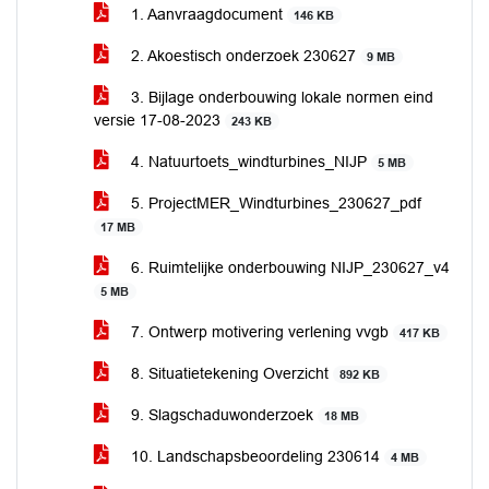
1. Aanvraagdocument
146 KB
2. Akoestisch onderzoek 230627
9 MB
3. Bijlage onderbouwing lokale normen eind
versie 17-08-2023
243 KB
4. Natuurtoets_windturbines_NIJP
5 MB
5. ProjectMER_Windturbines_230627_pdf
17 MB
6. Ruimtelijke onderbouwing NIJP_230627_v4
5 MB
7. Ontwerp motivering verlening vvgb
417 KB
8. Situatietekening Overzicht
892 KB
9. Slagschaduwonderzoek
18 MB
10. Landschapsbeoordeling 230614
4 MB