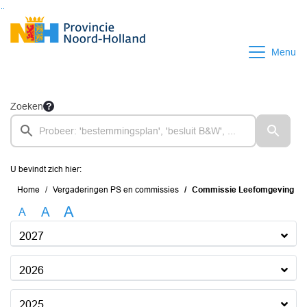
Ga naar de inhoud van deze pagina
Ga naar het zoeken
Ga naar het menu
Menu
Zoeken
U bevindt zich hier:
Home
Vergaderingen PS en commissies
Commissie Leefomgeving
A
A
A
2027
2026
2025