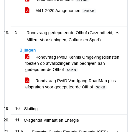
M41-2020 Aangenomen
210 KB
9
Rondvraag gedeputeerde Olthof (Gezondheid,
Milieu, Voorzieningen, Cultuur en Sport)
Bijlagen
Rondvraag PvdD Kennis Omgevingsdiensten
toezien op afvallozingen van bedrijven aan
gedeputeerde Olthof
55 KB
Rondvraag PvdD Voortgang RoadMap plus-
afspraken voor gedeputeerde Olthof
32 KB
10
Sluiting
11
C-agenda Klimaat en Energie
11.a