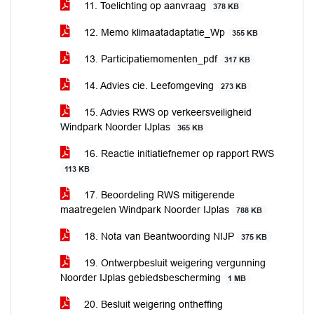
11. Toelichting op aanvraag
378 KB
12. Memo klimaatadaptatie_Wp
355 KB
13. Participatiemomenten_pdf
317 KB
14. Advies cie. Leefomgeving
273 KB
15. Advies RWS op verkeersveiligheid
Windpark Noorder IJplas
365 KB
16. Reactie initiatiefnemer op rapport RWS
113 KB
17. Beoordeling RWS mitigerende
maatregelen Windpark Noorder IJplas
788 KB
18. Nota van Beantwoording NIJP
375 KB
19. Ontwerpbesluit weigering vergunning
Noorder IJplas gebiedsbescherming
1 MB
20. Besluit weigering ontheffing