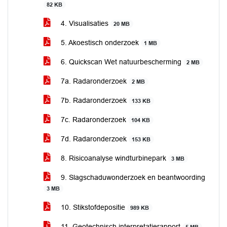
82 KB
4. Visualisaties
20 MB
5. Akoestisch onderzoek
1 MB
6. Quickscan Wet natuurbescherming
2 MB
7a. Radaronderzoek
2 MB
7b. Radaronderzoek
133 KB
7c. Radaronderzoek
104 KB
7d. Radaronderzoek
153 KB
8. Risicoanalyse windturbinepark
3 MB
9. Slagschaduwonderzoek en beantwoording
3 MB
10. Stikstofdepositie
989 KB
11. Geotechnisch interpretatierapport