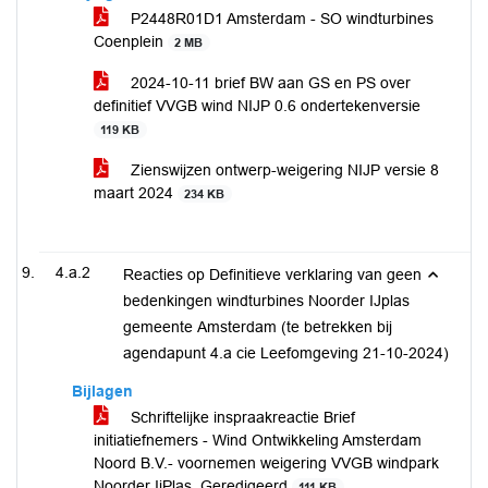
P2448R01D1 Amsterdam - SO windturbines
Coenplein
2 MB
2024-10-11 brief BW aan GS en PS over
definitief VVGB wind NIJP 0.6 ondertekenversie
119 KB
Zienswijzen ontwerp-weigering NIJP versie 8
maart 2024
234 KB
4.a.2
Reacties op Definitieve verklaring van geen
bedenkingen windturbines Noorder IJplas
gemeente Amsterdam (te betrekken bij
agendapunt 4.a cie Leefomgeving 21-10-2024)
Bijlagen
Schriftelijke inspraakreactie Brief
initiatiefnemers - Wind Ontwikkeling Amsterdam
Noord B.V.- voornemen weigering VVGB windpark
Noorder IjPlas_Geredigeerd
111 KB