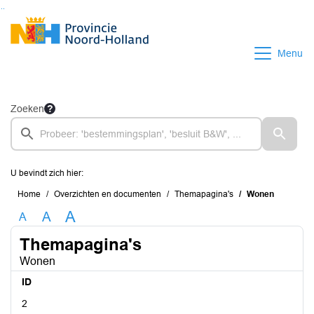
Ga naar de inhoud van deze pagina
Ga naar het zoeken
Ga naar het menu
Menu
Zoeken
U bevindt zich hier:
Home
Overzichten en documenten
Themapagina's
Wonen
A
A
A
Themapagina's
Wonen
ID
2