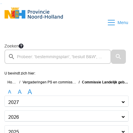
Ga naar de inhoud van deze pagina
Ga naar het zoeken
Ga naar het menu
Menu
Zoeken
U bevindt zich hier:
Home
Vergaderingen PS en commissies
Commissie Landelijk gebied
A
A
A
2027
2026
2025