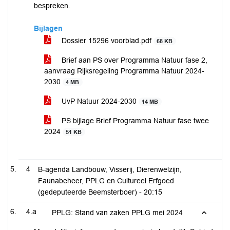
bespreken.
Bijlagen
Dossier 15296 voorblad.pdf
68 KB
Brief aan PS over Programma Natuur fase 2,
aanvraag Rijksregeling Programma Natuur 2024-
2030
4 MB
UvP Natuur 2024-2030
14 MB
PS bijlage Brief Programma Natuur fase twee
2024
51 KB
4
B-agenda Landbouw, Visserij, Dierenwelzijn,
Faunabeheer, PPLG en Cultureel Erfgoed
(gedeputeerde Beemsterboer) -
20:15
4.a
PPLG: Stand van zaken PPLG mei 2024