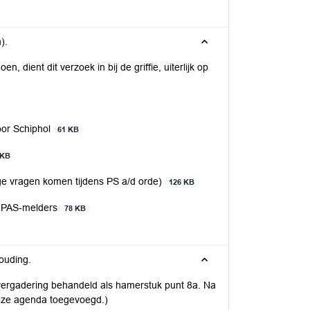
).
, dient dit verzoek in bij de griffie, uiterlijk op
oor Schiphol
61 KB
 KB
ige vragen komen tijdens PS a/d orde)
126 KB
 PAS-melders
78 KB
ouding.
e vergadering behandeld als hamerstuk punt 8a. Na
deze agenda toegevoegd.)