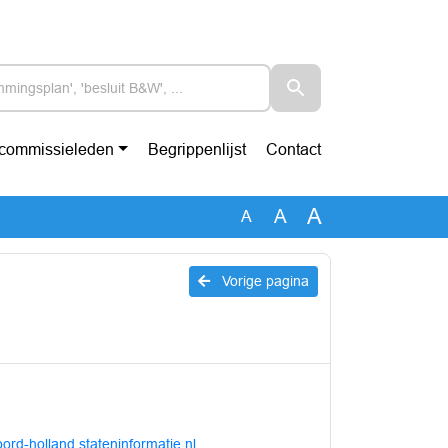
-commissieleden
Begrippenlijst
Contact
A
A
A
Vorige pagina
oord-holland.stateninformatie.nl