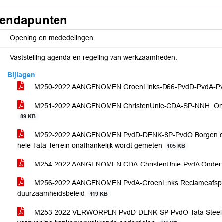
endapunten
Opening en mededelingen.
Vaststelling agenda en regeling van werkzaamheden.
Bijlagen
M250-2022 AANGENOMEN GroenLinks-D66-PvdD-PvdA-Pv
M251-2022 AANGENOMEN ChristenUnie-CDA-SP-NNH. Onde
89 KB
M252-2022 AANGENOMEN PvdD-DENK-SP-PvdO Borgen dat 
hele Tata Terrein onafhankelijk wordt gemeten
105 KB
M254-2022 AANGENOMEN CDA-ChristenUnie-PvdA Onderste
M256-2022 AANGENOMEN PvdA-GroenLinks Reclameafsprak
duurzaamheidsbeleid
119 KB
M253-2022 VERWORPEN PvdD-DENK-SP-PvdO Tata Steel - V