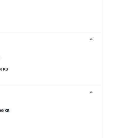
B
76 KB
100 KB