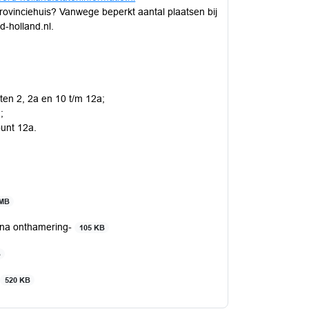
ovinciehuis? Vanwege beperkt aantal plaatsen bij
d-holland.nl.
en 2, 2a en 10 t/m 12a;
;
punt 12a.
 MB
 na onthamering-
105 KB
B
-
520 KB