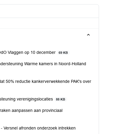
dO Vlaggen op 10 december
69 KB
rsteuning Warme kamers in Noord-Holland
50% reductie kankerverwekkende PAK's over
uning verenigingslocaties
88 KB
en aanpassen aan provinciaal
ersnel afronden onderzoek intrekken