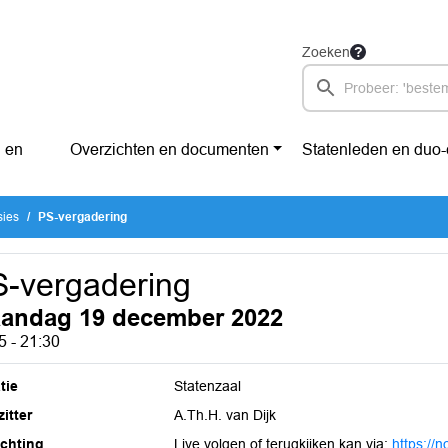
Zoeken
 en
Overzichten en documenten
Statenleden en duo
sies
PS-vergadering
-vergadering
andag 19 december 2022
5 - 21:30
tie
Statenzaal
itter
A.Th.H. van Dijk
ichting
Live volgen of terugkijken kan via:
https://n