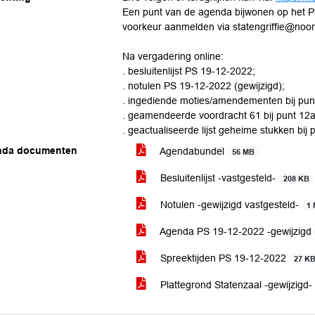
Een punt van de agenda bijwonen op het Pr
voorkeur aanmelden via statengriffie@noor
Na vergadering online:
. besluitenlijst PS 19-12-2022;
. notulen PS 19-12-2022 (gewijzigd);
. ingediende moties/amendementen bij punt
. geamendeerde voordracht 61 bij punt 12a
. geactualiseerde lijst geheime stukken bij 
nda documenten
Agendabundel
56 MB
Besluitenlijst -vastgesteld-
208 KB
Notulen -gewijzigd vastgesteld-
1
Agenda PS 19-12-2022 -gewijzigd
Spreektijden PS 19-12-2022
27 K
Plattegrond Statenzaal -gewijzigd