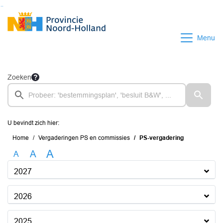
Ga naar de inhoud van deze pagina
Ga naar het zoeken
Ga naar het menu
Menu
Zoeken
U bevindt zich hier:
Home
Vergaderingen PS en commissies
PS-vergadering
A
A
A
2027
2026
2025