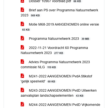
Dossier 10907 voorblad.pdf
66 KB
Brief aan PS over Programma Natuurnetwerk
2023
569 KB
Motie M68-2019 AANGENOMEN online versie
65 KB
Programma Natuurnetwerk 2023
39 MB
2022-11-21 Voordracht 60 Programma
Natuurnetwerk 2023
277 KB
Advies Programma Natuurnetwerk 2023
commissie NLG
119 KB
M241-2022 AANGENOMEN PvdA Stikstof
'gelijk speelveld'
60 KB
M243-2022 AANGENOMEN PvdD Uitwerken
aanvalsplan landschapselementen
43 KB
M244-2022 AANGENOMEN PvdD Vrijkomende