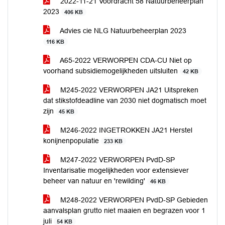
2022-11-21 Voordracht 58 Natuurbeheerplan
2023
406 KB
Advies cie NLG Natuurbeheerplan 2023
116 KB
A65-2022 VERWORPEN CDA-CU Niet op
voorhand subsidiemogelijkheden uitsluiten
42 KB
M245-2022 VERWORPEN JA21 Uitspreken
dat stikstofdeadline van 2030 niet dogmatisch moet
zijn
45 KB
M246-2022 INGETROKKEN JA21 Herstel
konijnenpopulatie
233 KB
M247-2022 VERWORPEN PvdD-SP
Inventarisatie mogelijkheden voor extensiever
beheer van natuur en 'rewilding'
46 KB
M248-2022 VERWORPEN PvdD-SP Gebieden
aanvalsplan grutto niet maaien en begrazen voor 1
juli
54 KB