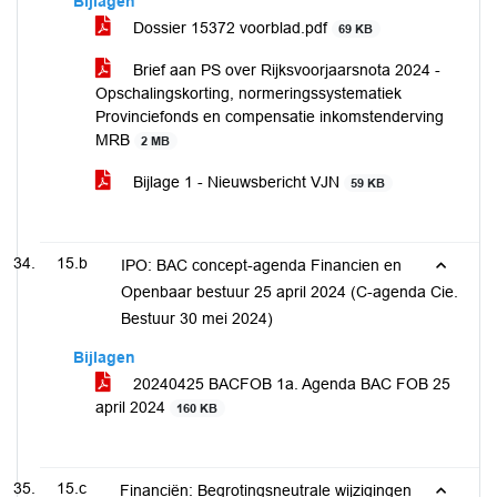
Bijlagen
Dossier 15372 voorblad.pdf
69 KB
Brief aan PS over Rijksvoorjaarsnota 2024 -
Opschalingskorting, normeringssystematiek
Provinciefonds en compensatie inkomstenderving
MRB
2 MB
Bijlage 1 - Nieuwsbericht VJN
59 KB
15.b
IPO: BAC concept-agenda Financien en
Openbaar bestuur 25 april 2024 (C-agenda Cie.
Bestuur 30 mei 2024)
Bijlagen
20240425 BACFOB 1a. Agenda BAC FOB 25
april 2024
160 KB
15.c
Financiën: Begrotingsneutrale wijzigingen