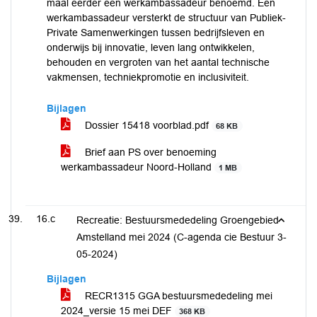
maal eerder een werkambassadeur benoemd. Een
werkambassadeur versterkt de structuur van Publiek-
Private Samenwerkingen tussen bedrijfsleven en
onderwijs bij innovatie, leven lang ontwikkelen,
behouden en vergroten van het aantal technische
vakmensen, techniekpromotie en inclusiviteit.
Bijlagen
Dossier 15418 voorblad.pdf
68 KB
Brief aan PS over benoeming
werkambassadeur Noord-Holland
1 MB
16.c
Recreatie: Bestuursmededeling Groengebied
Amstelland mei 2024 (C-agenda cie Bestuur 3-
05-2024)
Bijlagen
RECR1315 GGA bestuursmededeling mei
2024_versie 15 mei DEF
368 KB