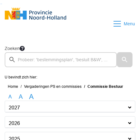
Ga naar de inhoud van deze pagina
Ga naar het zoeken
Ga naar het menu
Menu
Zoeken
U bevindt zich hier:
Home
Vergaderingen PS en commissies
Commissie Bestuur
A
A
A
2027
2026
2025