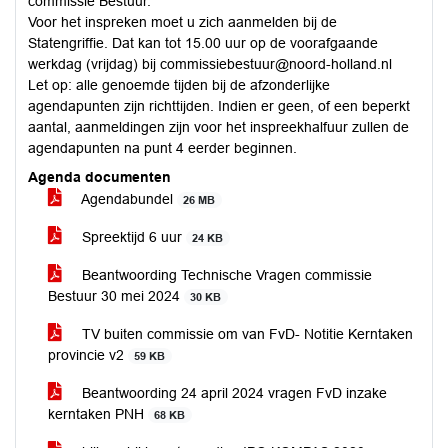
commissie Bestuur.
Voor het inspreken moet u zich aanmelden bij de
Statengriffie. Dat kan tot 15.00 uur op de voorafgaande
werkdag (vrijdag) bij commissiebestuur@noord-holland.nl
Let op: alle genoemde tijden bij de afzonderlijke
agendapunten zijn richttijden. Indien er geen, of een beperkt
aantal, aanmeldingen zijn voor het inspreekhalfuur zullen de
agendapunten na punt 4 eerder beginnen.
Agenda documenten
Agendabundel
26 MB
Spreektijd 6 uur
24 KB
Beantwoording Technische Vragen commissie
Bestuur 30 mei 2024
30 KB
TV buiten commissie om van FvD- Notitie Kerntaken
provincie v2
59 KB
Beantwoording 24 april 2024 vragen FvD inzake
kerntaken PNH
68 KB