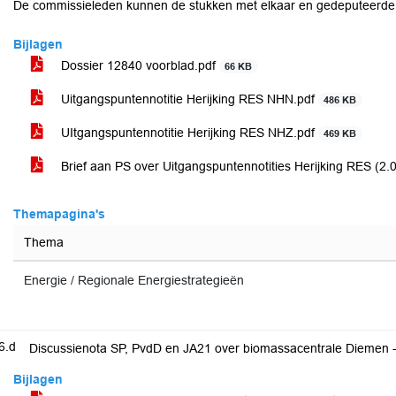
De commissieleden kunnen de stukken met elkaar en gedeputeerde
Bijlagen
Dossier 12840 voorblad.pdf
66 KB
Uitgangspuntennotitie Herijking RES NHN.pdf
486 KB
UItgangspuntennotitie Herijking RES NHZ.pdf
469 KB
Brief aan PS over Uitgangspuntennotities Herijking RES (
Themapagina's
Thema
Energie / Regionale Energiestrategieën
6.d
Discussienota SP, PvdD en JA21 over biomassacentrale Diemen 
Bijlagen