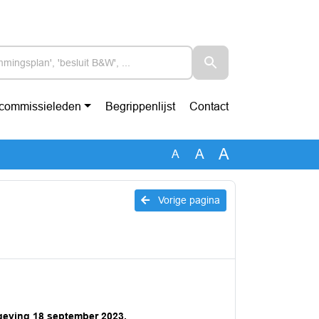
-commissieleden
Begrippenlijst
Contact
A
A
A
Vorige pagina
geving 18 september 2023.