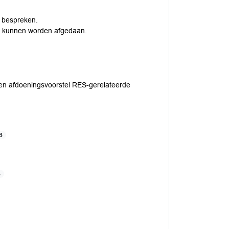
 bespreken.
s kunnen worden afgedaan.
 en afdoeningsvoorstel RES-gerelateerde
B
B