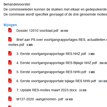
Behandelvoorstel:
De commissieleden kunnen de stukken met elkaar en gedeputeerde
De commissie wordt specifiek gevraagd of de drie genoemde motie
Bijlagen
Dossier 12010 voorblad.pdf
66 KB
Brief aan PS over voortgangrapportages RES, actualiteiten
moties.pdf
4 MB
3. Eerste voortgangsrapportage RES NHZ.pdf
3 MB
4. Eerste voortgangsrapportage RES Bijlage NHZ.pdf
360 K
5. Eerste voortgangsrapportage RES NHN.pdf
3 MB
6. Eerste voortgangsrapportate bijlage RES NHN.pdf
351 K
7. Update RES-moties maart 2023.docx
33 KB
M127-2020 -aangenomen-.pdf
54 KB