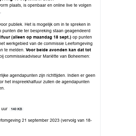
orm plaats, is openbaar en online live te volgen
l
.
or publiek. Het is mogelijk om in te spreken in
 op punten die ter bespreking staan geagendeerd
lfuur (alleen op maandag 18 sept.)
op punten
 het werkgebied van de commissie Leefomgeving
aan te melden.
Voor beide avonden kan dat tot
bij commissieadviseur Mariëtte van Boheemen:
lijke agendapunten zijn richttijden. Indien er geen
oor het inspreekhalfuur zullen de agendapunten
en.
3 uur
140 KB
fomgeving 21 september 2023 (vervolg van 18-