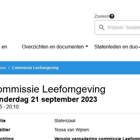
Zoeken
 en
Overzichten en documenten
Statenleden en duo
sies
Commissie Leefomgeving
ommissie Leefomgeving
nderdag 21 september 2023
5 - 20:10
tie
Statenzaal
itter
Tessa van Wijnen
ichting
Vervolg vergadering commissie Leefom