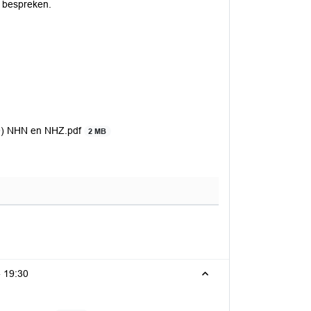
 bespreken.
2.0) NHN en NHZ.pdf
2 MB
-
19:30