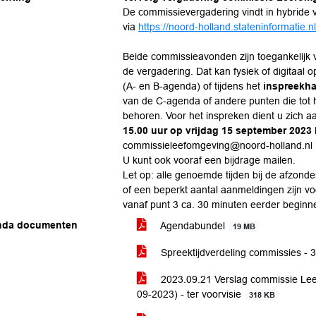
De commissievergadering vindt in hybride v
via
https://noord-holland.stateninformatie.n
Beide commissieavonden zijn toegankelijk vo
de vergadering. Dat kan fysiek of digitaal
(A- en B-agenda) of tijdens het
inspreekha
van de C-agenda of andere punten die tot
behoren. Voor het inspreken dient u zich 
15.00 uur op vrijdag 15 september 2023
commissieleefomgeving@noord-holland.nl
U kunt ook vooraf een bijdrage mailen.
Let op: alle genoemde tijden bij de afzonder
of een beperkt aantal aanmeldingen zijn v
vanaf punt 3 ca. 30 minuten eerder beginn
nda documenten
Agendabundel
19 MB
Spreektijdverdeling commissies - 
2023.09.21 Verslag commissie Lee
09-2023) - ter voorvisie
318 KB