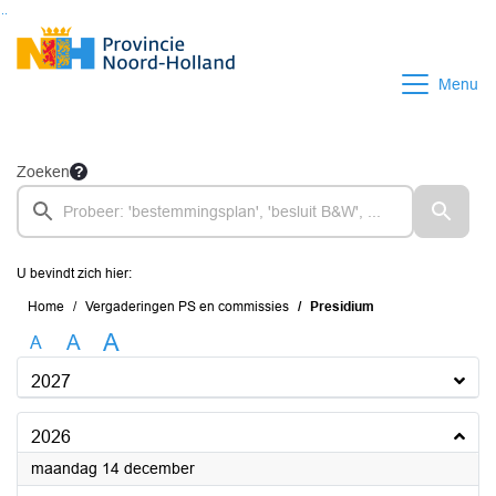
Ga naar de inhoud van deze pagina
Ga naar het zoeken
Ga naar het menu
Menu
Zoeken
U bevindt zich hier:
Home
Vergaderingen PS en commissies
Presidium
A
A
A
2027
2026
2026
maandag 14 december