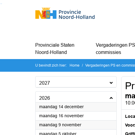
Ga naar de inhoud van deze pagina
Ga naar het zoeken
Ga naar het menu
Provinciale Staten
Vergaderingen PS
Noord-Holland
commissies
U bevindt zich hier:
Home
Vergaderingen PS en commis
2027
Pr
ma
2026
10:0
2026
maandag 14 december
2026
maandag 16 november
Loca
2026
maandag 9 november
Voorz
2026
maandag 5 oktober
Griff