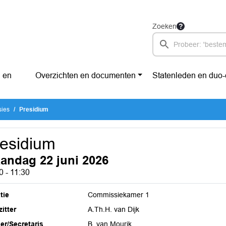
Zoeken
 en
Overzichten en documenten
Statenleden en duo
sies
Presidium
esidium
andag 22 juni 2026
0 - 11:30
tie
Commissiekamer 1
itter
A.Th.H. van Dijk
ier/Secretaris
B. van Mourik