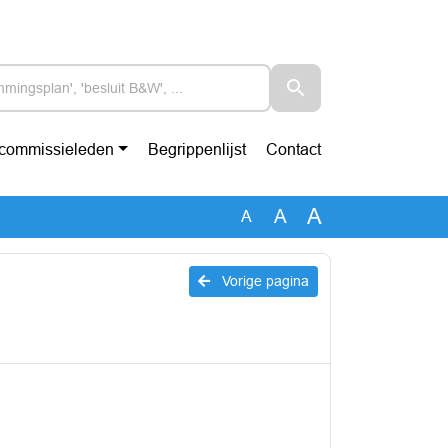
-commissieleden
Begrippenlijst
Contact
A
A
A
Vorige pagina