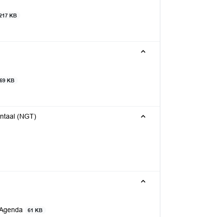
217 KB
69 KB
entaal (NGT)
e Agenda
61 KB