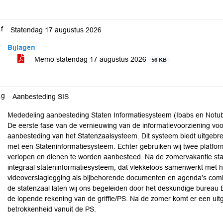
.f
Statendag 17 augustus 2026
Bijlagen
Memo statendag 17 augustus 2026
56 KB
.g
Aanbesteding SIS
Mededeling aanbesteding Staten Informatiesysteem (Ibabs en Notub
De eerste fase van de vernieuwing van de informatievoorziening voor
aanbesteding van het Statenzaalsysteem. Dit systeem biedt uitgebre
met een Stateninformatiesysteem. Echter gebruiken wij twee platforms
verlopen en dienen te worden aanbesteed. Na de zomervakantie star
integraal stateninformatiesysteem, dat vlekkeloos samenwerkt met h
videoverslaglegging als bijbehorende documenten en agenda’s combi
de statenzaal laten wij ons begeleiden door het deskundige bureau
de lopende rekening van de griffie/PS. Na de zomer komt er een uitge
betrokkenheid vanuit de PS.