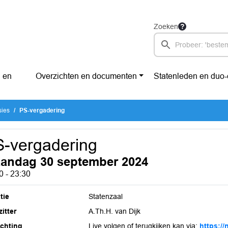
Zoeken
 en
Overzichten en documenten
Statenleden en duo
sies
PS-vergadering
-vergadering
andag 30 september 2024
0 - 23:30
tie
Statenzaal
itter
A.Th.H. van Dijk
ichting
Live volgen of terugkijken kan via:
https://