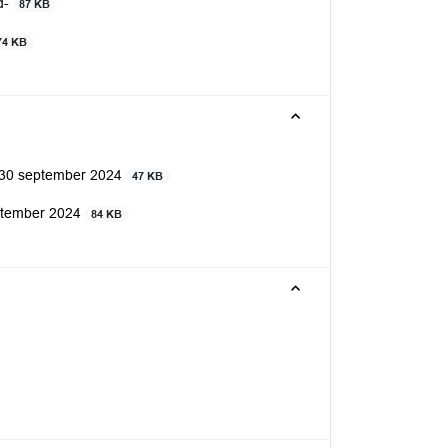
d-
87 KB
74 KB
n 30 september 2024
47 KB
eptember 2024
84 KB