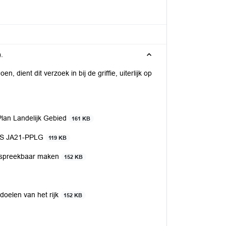
.
, dient dit verzoek in bij de griffie, uiterlijk op
lan Landelijk Gebied
161 KB
US JA21-PPLG
119 KB
espreekbaar maken
152 KB
oelen van het rijk
152 KB