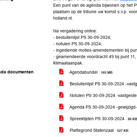
Een punt van de agenda bijwonen op het P
plaatsen op de tribune uw komst s.v.p. voora
holland.nl.
Na vergadering online:
- besluitenlijst PS 30-09-2024;
- notulen PS 30-09-2024;
- ingediende moties-amendementen bij punt
- geamendeerde voordracht 49 bij punt 1
Klimaataanpak.
nda documenten
Agendabundel
165 MB
Besluitenlijst PS 30-09-2024 -vast
Notulen PS 30-09-2024 -vastgeste
Agenda PS 30-09-2024 -gewijzigd
Spreektijden PS 30-09-2024
86 K
Plattegrond Statenzaal
527 KB