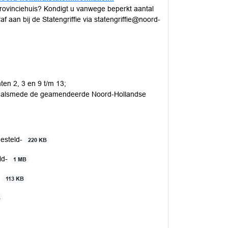
rovinciehuis? Kondigt u vanwege beperkt aantal
f aan bij de Statengriffie via statengriffie@noord-
en 2, 3 en 9 t/m 13;
1, alsmede de geamendeerde Noord-Hollandse
gesteld-
220 KB
ld-
1 MB
-
113 KB
B