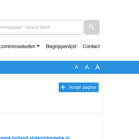
-commissieleden
Begrippenlijst
Contact
A
A
A
Vorige pagina
noord-holland.stateninformatie.nl