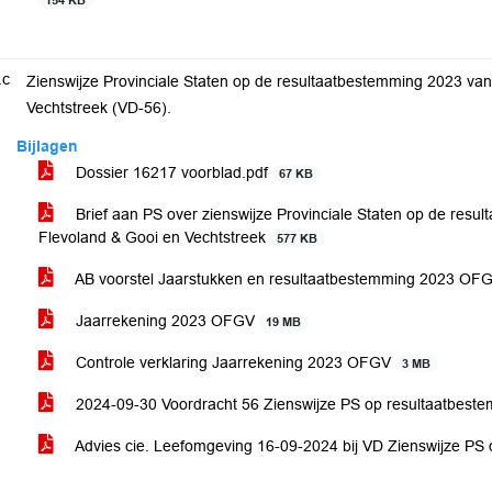
154 KB
.c
Zienswijze Provinciale Staten op de resultaatbestemming 2023 va
Vechtstreek (VD-56).
Bijlagen
Dossier 16217 voorblad.pdf
67 KB
Brief aan PS over zienswijze Provinciale Staten op de res
Flevoland & Gooi en Vechtstreek
577 KB
AB voorstel Jaarstukken en resultaatbestemming 2023 OF
Jaarrekening 2023 OFGV
19 MB
Controle verklaring Jaarrekening 2023 OFGV
3 MB
2024-09-30 Voordracht 56 Zienswijze PS op resultaatbe
Advies cie. Leefomgeving 16-09-2024 bij VD Zienswijze P