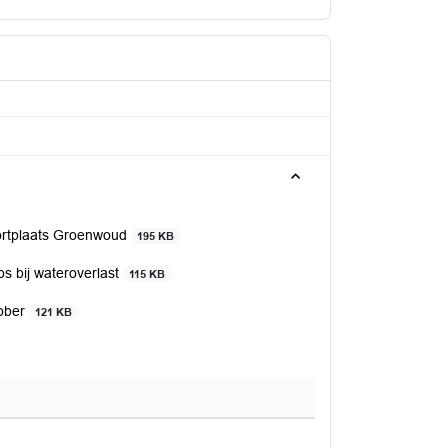
rtplaats Groenwoud
195 KB
 bij wateroverlast
115 KB
ober
121 KB