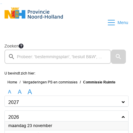
Ga naar de inhoud van deze pagina
Ga naar het zoeken
Ga naar het menu
Menu
Zoeken
U bevindt zich hier:
Home
Vergaderingen PS en commissies
Commissie Ruimte
A
A
A
2027
2026
2026
maandag 23 november