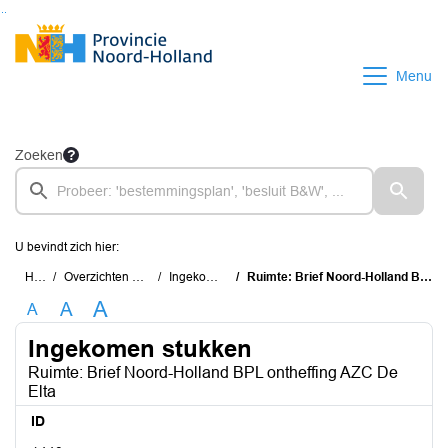
Ga naar de inhoud van deze pagina
Ga naar het zoeken
Ga naar het menu
Menu
Zoeken
U bevindt zich hier:
Home
Overzichten en documenten
Ingekomen stukken
Ruimte: Brief Noord-Holland BPL ontheffing AZC De Elta
A
A
A
Ingekomen stukken
Ruimte: Brief Noord-Holland BPL ontheffing AZC De
Elta
ID