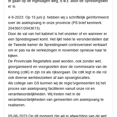
te gaan op de ingeslagen weg, d.w.z. alsof de Spreidingswet
er is.
4-9-2023: Op 15 juni jl. hebben wij u schriftelijk geïnformeerd
over de asielopvang in onze provincie (PS brief kenmerk:
2043601/2043613).
Door de val van het kabinet is het onzeker of en wanneer er
een Spreidingswet komt. Het lijkt reëel te veronderstellen dat
de Tweede kamer de Spreidingswet controversieel verklaart
om er pas na de verkiezingen in november opnieuw naar te
kijken.
De Provinciale Regietafels asiel worden, ook zonder wet,
georganiseerd en voorgezeten door de commissaris van de
Koning (cdK) in zijn rol als rijksorgaan. De cdK legt in die rol
ook diverse werkbezoeken af aan opvanglocaties.
Als college van GS kunnen wij de regio’s/gemeenten bij het
proces van asielopvang faciliteren vanuit onze rol en
verantwoordelijkheden. Wij treden niet in de
verantwoordelijkheden van gemeenten om asielopvang te
realiseren.
05-06-2023 Op dit moment zijn wij in afwachting van de wet