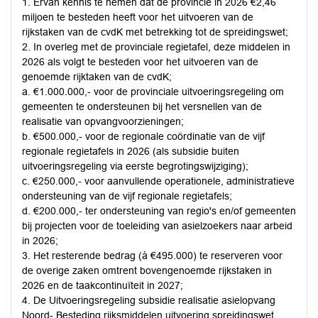
1. Ervan kennis te nemen dat de provincie in 2026 €2,46
miljoen te besteden heeft voor het uitvoeren van de
rijkstaken van de cvdK met betrekking tot de spreidingswet;
2. In overleg met de provinciale regietafel, deze middelen in
2026 als volgt te besteden voor het uitvoeren van de
genoemde rijktaken van de cvdK;
a. €1.000.000,- voor de provinciale uitvoeringsregeling om
gemeenten te ondersteunen bij het versnellen van de
realisatie van opvangvoorzieningen;
b. €500.000,- voor de regionale coördinatie van de vijf
regionale regietafels in 2026 (als subsidie buiten
uitvoeringsregeling via eerste begrotingswijziging);
c. €250.000,- voor aanvullende operationele, administratieve
ondersteuning van de vijf regionale regietafels;
d. €200.000,- ter ondersteuning van regio's en/of gemeenten
bij projecten voor de toeleiding van asielzoekers naar arbeid
in 2026;
3. Het resterende bedrag (à €495.000) te reserveren voor
de overige zaken omtrent bovengenoemde rijkstaken in
2026 en de taakcontinuïteit in 2027;
4. De Uitvoeringsregeling subsidie realisatie asielopvang
Noord- Besteding rijksmiddelen uitvoering spreidingswet