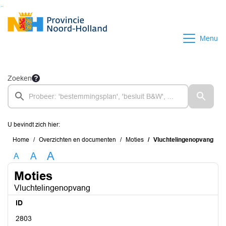
Ga naar de inhoud van deze pagina
Ga naar het zoeken
Ga naar het menu
Menu
Zoeken
U bevindt zich hier:
Home
Overzichten en documenten
Moties
Vluchtelingenopvang
A
A
A
Moties
Vluchtelingenopvang
ID
2803