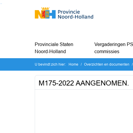
Ga naar de inhoud van deze pagina
Ga naar het zoeken
Ga naar het menu
Provinciale Staten
Vergaderingen PS
Noord-Holland
commissies
U bevindt zich hier:
Home
Overzichten en documenten
M175-2022 AANGENOMEN.