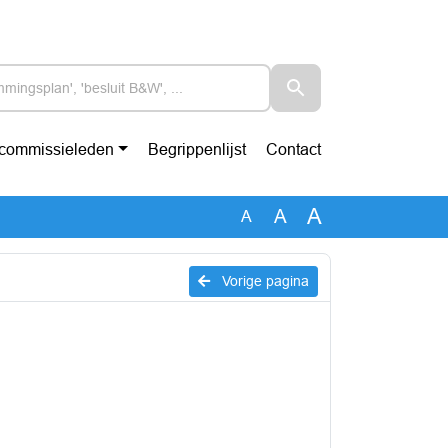
-commissieleden
Begrippenlijst
Contact
A
A
A
Vorige pagina