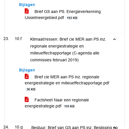
Bijlagen
Brief GS aan PS. Energieverkenning
IJsselmeergebied.pdf
193 KB
10.f
Klimaat/ressen: Brief cie MER aan PS inz.
regionale energiestrategie en
milieueffectrapportage (C-agenda alle
commissies februari 2019)
Bijlagen
Brief cie MER aan PS inz. regionale
energiestrategie en milieueffectrapportage.pdf
36 KB
Factsheet Naar een regionale
energiestrategie.pdf
110 KB
10.g
Bestuur: Brief van GS aan PS inz. Beslissing op