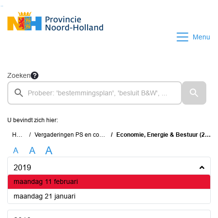
Ga naar de inhoud van deze pagina
Ga naar het zoeken
Ga naar het menu
Menu
Zoeken
U bevindt zich hier:
Home
Vergaderingen PS en commissies
Economie, Energie & Bestuur (2015-2019)
A
A
A
2019
2019
maandag 11 februari
2019
maandag 21 januari