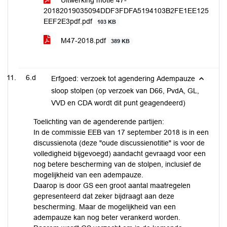
Uitwerking motie 47-
20182019035094DDF3FDFA5194103B2FE1EE125
EEF2E3pdf.pdf
103 KB
M47-2018.pdf
389 KB
6.d
Erfgoed: verzoek tot agendering Adempauze
sloop stolpen (op verzoek van D66, PvdA, GL,
VVD en CDA wordt dit punt geagendeerd)
Toelichting van de agenderende partijen:
In de commissie EEB van 17 september 2018 is in een
discussienota (deze "oude discussienotitie" is voor de
volledigheid bijgevoegd) aandacht gevraagd voor een
nog betere bescherming van de stolpen, inclusief de
mogelijkheid van een adempauze.
Daarop is door GS een groot aantal maatregelen
gepresenteerd dat zeker bijdraagt aan deze
bescherming. Maar de mogelijkheid van een
adempauze kan nog beter verankerd worden.