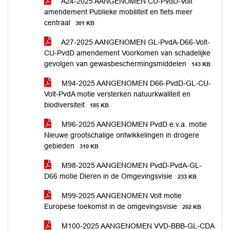
A24-2025 AANGENOMEN CU-PvdD-Volt
amendement Publieke mobiliteit en fiets meer
centraal
301 KB
A27-2025 AANGENOMEN GL-PvdA-D66-Volt-
CU-PvdD amendement Voorkomen van schadelijke
gevolgen van gewasbeschermingsmiddelen
143 KB
M94-2025 AANGENOMEN D66-PvdD-GL-CU-
Volt-PvdA motie versterken natuurkwaliteit en
biodiversiteit
185 KB
M96-2025 AANGENOMEN PvdD e.v.a. motie
Nieuwe grootschalige ontwikkelingen in drogere
gebieden
310 KB
M98-2025 AANGENOMEN PvdD-PvdA-GL-
D66 motie Dieren in de Omgevingsvisie
233 KB
M99-2025 AANGENOMEN Volt motie
Europese toekomst in de omgevingsvisie
202 KB
M100-2025 AANGENOMEN VVD-BBB-GL-CDA