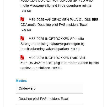
PvdD-CDA-CU-JA21-Volt-50PLUS-SP-FvD-VVD
motie Vrouwenveiligheid in de openbare ruimte
315 KB
M89-2025 AANGENOMEN PvdA-GL-D66-BBB-
CDA motie Deadline pilot PAS-melders Texel
227 KB
M88-2025 INGETROKKEN SP motie
Strengere toetsing natuurvergunningen bij
herstructurering vakantieparken
111 KB
M90-2025 INGETROKKEN PvdD-Volt-
50PLUS-JA21 motie Tijdig informeren Staten bij niet
aanleveren stukken
262 KB
Moties
Onderwerp
Deadline pilot PAS-melders Texel