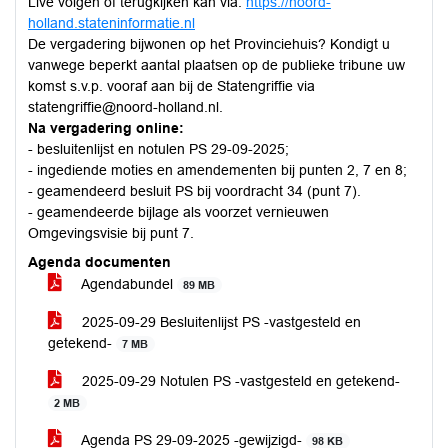
Live volgen of terugkijken kan via:
https://noord-
holland.stateninformatie.nl
De vergadering bijwonen op het Provinciehuis? Kondigt u
vanwege beperkt aantal plaatsen op de publieke tribune uw
komst s.v.p. vooraf aan bij de Statengriffie via
statengriffie@noord-holland.nl.
Na vergadering online:
- besluitenlijst en notulen PS 29-09-2025;
- ingediende moties en amendementen bij punten 2, 7 en 8;
- geamendeerd besluit PS bij voordracht 34 (punt 7).
- geamendeerde bijlage als voorzet vernieuwen
Omgevingsvisie bij punt 7.
Agenda documenten
Agendabundel
89 MB
2025-09-29 Besluitenlijst PS -vastgesteld en
getekend-
7 MB
2025-09-29 Notulen PS -vastgesteld en getekend-
2 MB
Agenda PS 29-09-2025 -gewijzigd-
98 KB