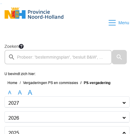
Ga naar de inhoud van deze pagina
Ga naar het zoeken
Ga naar het menu
Menu
Zoeken
U bevindt zich hier:
Home
Vergaderingen PS en commissies
PS-vergadering
A
A
A
2027
2026
2025