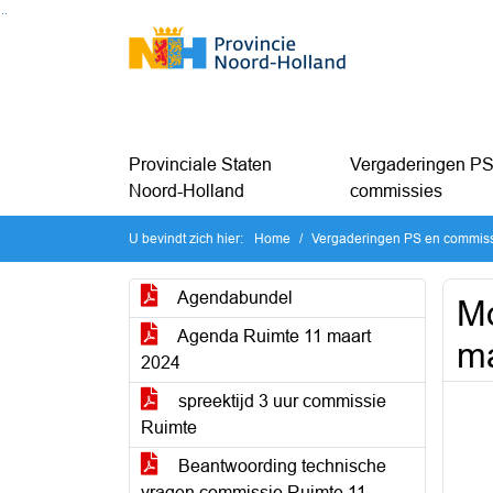
Ga naar de inhoud van deze pagina
Ga naar het zoeken
Ga naar het menu
Provinciale Staten
Vergaderingen PS
Noord-Holland
commissies
U bevindt zich hier:
Home
Vergaderingen PS en commis
Agendabundel
Mo
Agenda Ruimte 11 maart
ma
2024
spreektijd 3 uur commissie
Ruimte
Beantwoording technische
vragen commissie Ruimte 11