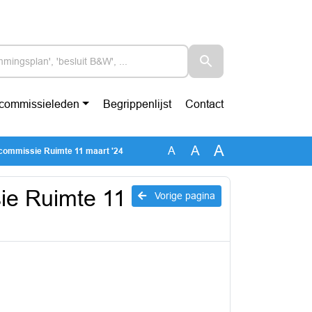
-commissieleden
Begrippenlijst
Contact
A
A
A
commissie Ruimte 11 maart '24
ie Ruimte 11
Vorige pagina