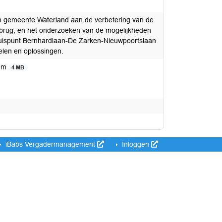
n gemeente Waterland aan de verbetering van de
fbrug, en het onderzoeken van de mogelijkheden
kruispunt Bernhardlaan-De Zarken-Nieuwpoortslaan
elen en oplossingen.
dam
4 MB
iBabs Vergadermanagement
Inloggen