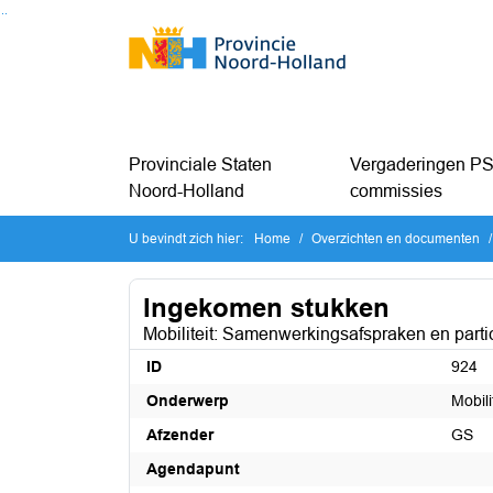
Ga naar de inhoud van deze pagina
Ga naar het zoeken
Ga naar het menu
Provinciale Staten
Vergaderingen PS
Noord-Holland
commissies
U bevindt zich hier:
Home
Overzichten en documenten
Ingekomen stukken
Mobiliteit: Samenwerkingsafspraken en part
ID
924
Onderwerp
Mobil
Afzender
GS
Agendapunt