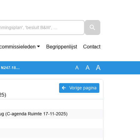
-commissieleden
Begrippenlijst
Contact
A
A
A
mte 17-11-2025)
Vorige pagina
25)
rug (C-agenda Ruimte 17-11-2025)