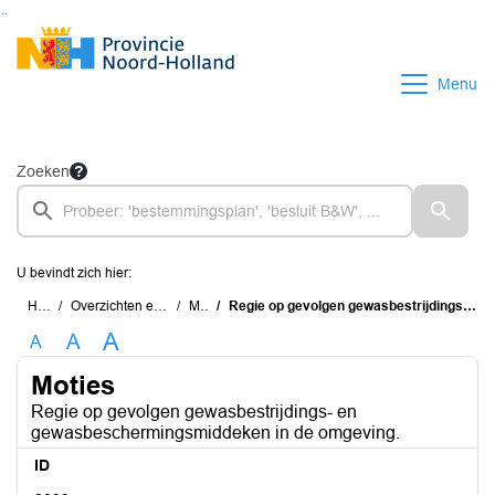
Ga naar de inhoud van deze pagina
Ga naar het zoeken
Ga naar het menu
Menu
Zoeken
U bevindt zich hier:
Home
Overzichten en documenten
Moties
Regie op gevolgen gewasbestrijdings- en gewasbeschermingsmiddeken in de omgeving.
A
A
A
Moties
Regie op gevolgen gewasbestrijdings- en
gewasbeschermingsmiddeken in de omgeving.
ID