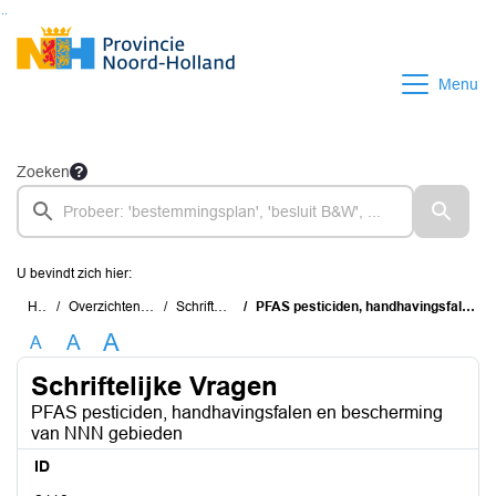
Ga naar de inhoud van deze pagina
Ga naar het zoeken
Ga naar het menu
Menu
Zoeken
U bevindt zich hier:
Home
Overzichten en documenten
Schriftelijke Vragen
PFAS pesticiden, handhavingsfalen en bescherming van NNN gebieden
A
A
A
Schriftelijke Vragen
PFAS pesticiden, handhavingsfalen en bescherming
van NNN gebieden
ID