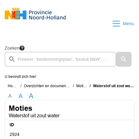
Ga naar de inhoud van deze pagina
Ga naar het zoeken
Ga naar het menu
Menu
Zoeken
U bevindt zich hier:
Home
Overzichten en documenten
Moties
Waterstof uit zout water
A
A
A
Moties
Waterstof uit zout water
ID
2924