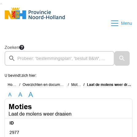
Ga naar de inhoud van deze pagina
Ga naar het zoeken
Ga naar het menu
Menu
Zoeken
U bevindt zich hier:
Home
Overzichten en documenten
Moties
Laat de molens weer draaien
A
A
A
Moties
Laat de molens weer draaien
ID
2977