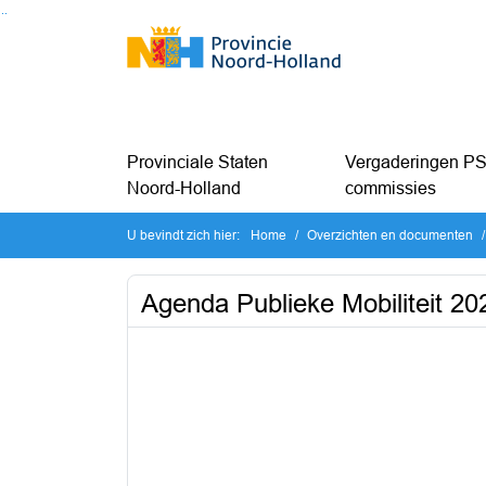
Ga naar de inhoud van deze pagina
Ga naar het zoeken
Ga naar het menu
Provinciale Staten
Vergaderingen PS
Noord-Holland
commissies
U bevindt zich hier:
Home
Overzichten en documenten
Agenda Publieke Mobiliteit 20