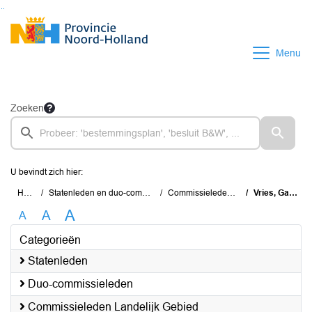
Ga naar de inhoud van deze pagina
Ga naar het zoeken
Ga naar het menu
Menu
Zoeken
U bevindt zich hier:
Home
Statenleden en duo-commissieleden
Commissieleden Bestuur
Vries, Gaatze de
A
A
A
Categorieën
Statenleden
Duo-commissieleden
Commissieleden Landelijk Gebied