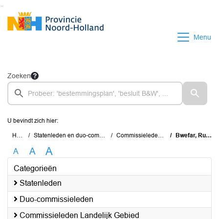
Ga naar de inhoud van deze pagina
Ga naar het zoeken
Ga naar het menu
Menu
Zoeken
U bevindt zich hier:
Home
Statenleden en duo-commissieleden
Commissieleden Bestuur
Bwefar, Ruchama
A
A
A
Categorieën
Statenleden
Duo-commissieleden
Commissieleden Landelijk Gebied