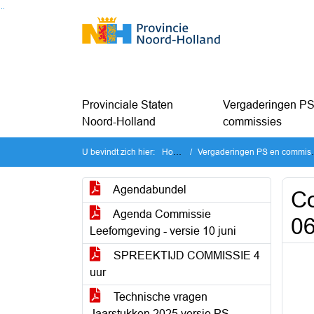
Ga naar de inhoud van deze pagina
Ga naar het zoeken
Ga naar het menu
Provinciale Staten
Vergaderingen PS
Noord-Holland
commissies
U bevindt zich hier:
Home
Vergaderingen PS en commissies
Agendabundel
Co
Agenda Commissie
06
Leefomgeving - versie 10 juni
SPREEKTIJD COMMISSIE 4
uur
Technische vragen
Jaarstukken 2025 versie PS