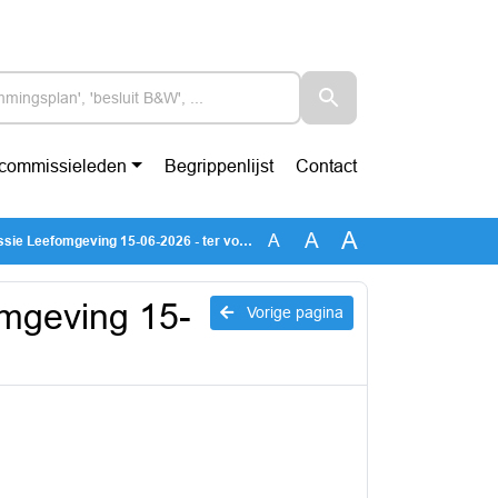
-commissieleden
Begrippenlijst
Contact
A
A
A
 Leefomgeving 15-06-2026 - ter voorvisie
mgeving 15-
Vorige pagina