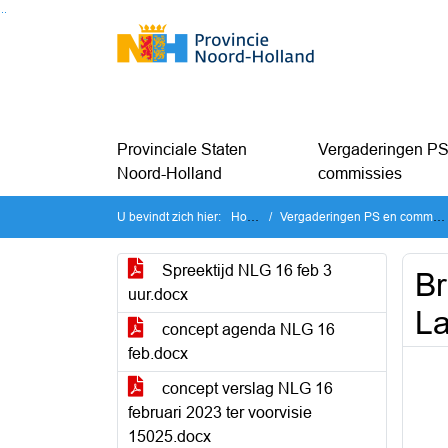
Ga naar de inhoud van deze pagina
Ga naar het zoeken
Ga naar het menu
Provinciale Staten
Vergaderingen PS
Noord-Holland
commissies
U bevindt zich hier:
Home
Vergaderingen PS en commissies
Spreektijd NLG 16 feb 3
Br
uur.docx
La
concept agenda NLG 16
feb.docx
concept verslag NLG 16
februari 2023 ter voorvisie
15025.docx