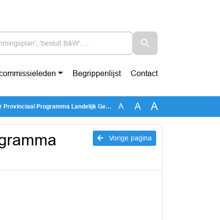
-commissieleden
Begrippenlijst
Contact
A
A
A
Provinciaal Programma Landelijk Gebied.pdf
rogramma
Vorige pagina