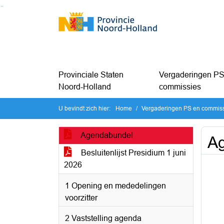
Ga naar de inhoud van deze pagina
Ga naar het zoeken
Ga naar het menu
Provinciale Staten
Vergaderingen PS
Noord-Holland
commissies
U bevindt zich hier:
Home
Vergaderingen PS en commis
Agendabundel
A
Besluitenlijst Presidium 1 juni
2026
1 Opening en mededelingen
voorzitter
2 Vaststelling agenda