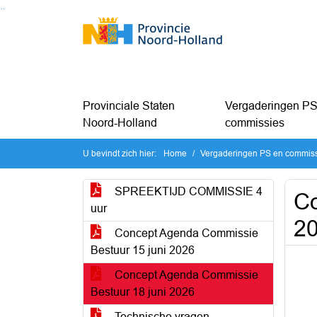
Ga naar de inhoud van deze pagina
Ga naar het zoeken
Ga naar het menu
Provinciale Staten
Vergaderingen PS
Noord-Holland
commissies
U bevindt zich hier:
Home
Vergaderingen PS en commis
SPREEKTIJD COMMISSIE 4
Co
uur
2
Concept Agenda Commissie
Bestuur 15 juni 2026
Concept Agenda Commissie
Bestuur 18 juni 2026
Technische vragen