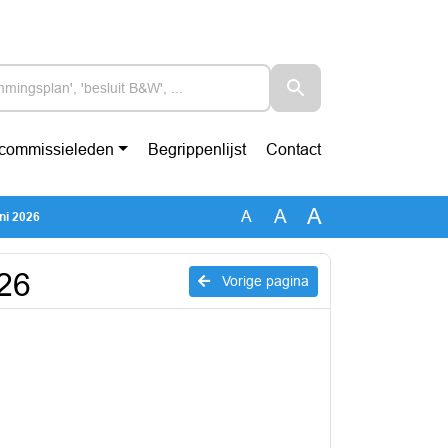
-commissieleden
Begrippenlijst
Contact
A
A
A
ni 2026
026
Vorige pagina