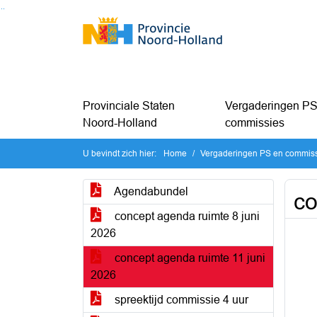
Ga naar de inhoud van deze pagina
Ga naar het zoeken
Ga naar het menu
Provinciale Staten
Vergaderingen PS
Noord-Holland
commissies
U bevindt zich hier:
Home
Vergaderingen PS en commis
Agendabundel
co
concept agenda ruimte 8 juni
2026
concept agenda ruimte 11 juni
2026
spreektijd commissie 4 uur