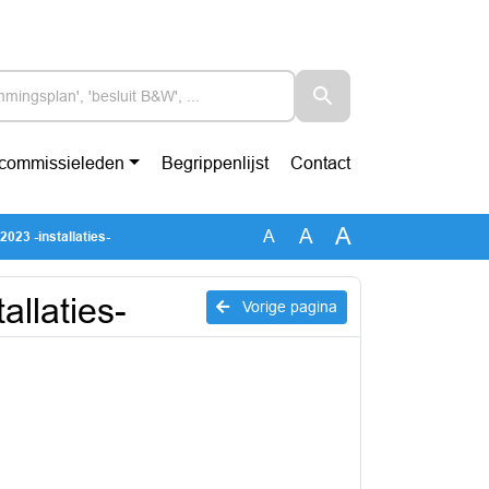
-commissieleden
Begrippenlijst
Contact
A
A
A
023 -installaties-
llaties-
Vorige pagina