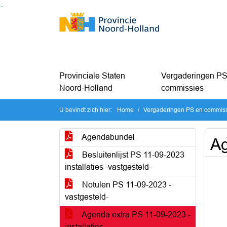
Ga naar de inhoud van deze pagina
Ga naar het zoeken
Ga naar het menu
Provinciale Staten
Vergaderingen PS
Noord-Holland
commissies
U bevindt zich hier:
Home
Vergaderingen PS en commis
Agendabundel
Ag
Besluitenlijst PS 11-09-2023
installaties -vastgesteld-
Notulen PS 11-09-2023 -
vastgesteld-
Agenda extra PS 11-09-2023 -
installaties-