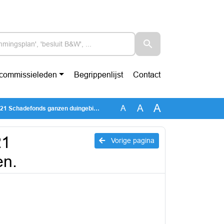
-commissieleden
Begrippenlijst
Contact
A
A
A
hadefonds ganzen duingebieden.
21
Vorige pagina
en.