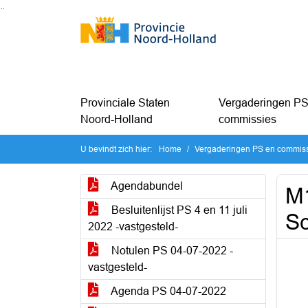
Ga naar de inhoud van deze pagina
Ga naar het zoeken
Ga naar het menu
Provinciale Staten
Vergaderingen PS
Noord-Holland
commissies
U bevindt zich hier:
Home
Vergaderingen PS en commis
Agendabundel
M
Besluitenlijst PS 4 en 11 juli
Sc
2022 -vastgesteld-
Notulen PS 04-07-2022 -
vastgesteld-
Agenda PS 04-07-2022