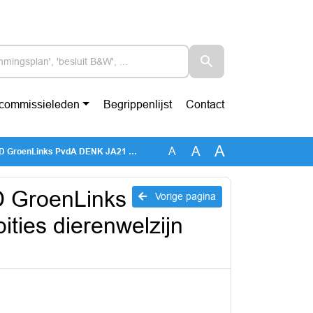
-commissieleden
Begrippenlijst
Contact
A
A
A
 Provinciale ambities dierenwelzijn concreter maken.
GroenLinks
Vorige pagina
ties dierenwelzijn