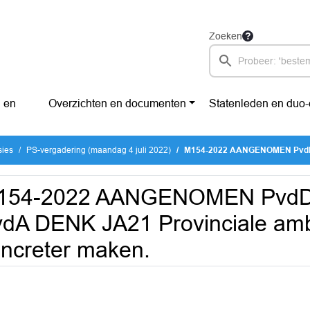
Zoeken
 en
Overzichten en documenten
Statenleden en duo
sies
PS-vergadering (maandag 4 juli 2022)
M154-2022 AANGENOMEN PvdD GroenLinks PvdA DENK JA21
154-2022 AANGENOMEN PvdD 
dA DENK JA21 Provinciale ambi
ncreter maken.