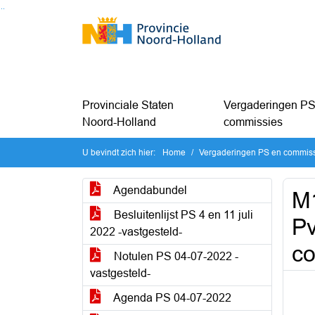
Ga naar de inhoud van deze pagina
Ga naar het zoeken
Ga naar het menu
Provinciale Staten
Vergaderingen PS
Noord-Holland
commissies
U bevindt zich hier:
Home
Vergaderingen PS en commis
Agendabundel
M
Besluitenlijst PS 4 en 11 juli
Pv
2022 -vastgesteld-
co
Notulen PS 04-07-2022 -
vastgesteld-
Agenda PS 04-07-2022