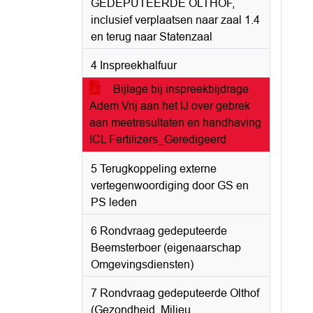
GEDEPUTEERDE OLTHOF,
inclusief verplaatsen naar zaal 1.4
en terug naar Statenzaal
4 Inspreekhalfuur
Bijlage bij inspreekbijdrage
Adem Vrij aan het IJ over gebrek
aan meetresultaten en handhaving
ICL Fertilizers_Geredigeerd
5 Terugkoppeling externe
vertegenwoordiging door GS en
PS leden
6 Rondvraag gedeputeerde
Beemsterboer (eigenaarschap
Omgevingsdiensten)
7 Rondvraag gedeputeerde Olthof
(Gezondheid, Milieu,