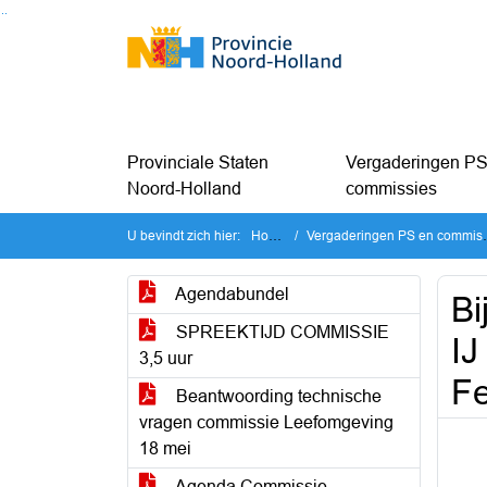
Ga naar de inhoud van deze pagina
Ga naar het zoeken
Ga naar het menu
Provinciale Staten
Vergaderingen PS
Noord-Holland
commissies
U bevindt zich hier:
Home
Vergaderingen PS en commissies
Agendabundel
Bi
SPREEKTIJD COMMISSIE
IJ
3,5 uur
Fe
Beantwoording technische
vragen commissie Leefomgeving
18 mei
Agenda Commissie