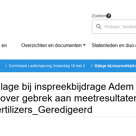
Zoeken
 en
Overzichten en documenten
Statenleden en duo
Commissie Leefomgeving (maandag 18 mei 2026)
Bijlage bij inspreekbijdrage Adem Vrij aan het 
jlage bij inspreekbijdrage Adem 
 over gebrek aan meetresultat
rtilizers_Geredigeerd