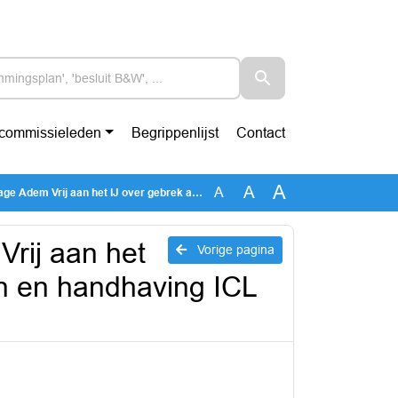
-commissieleden
Begrippenlijst
Contact
A
A
A
IJ over gebrek aan meetresultaten en handhaving ICL Fertilizers_Geredigeerd
Vrij aan het
Vorige pagina
en en handhaving ICL