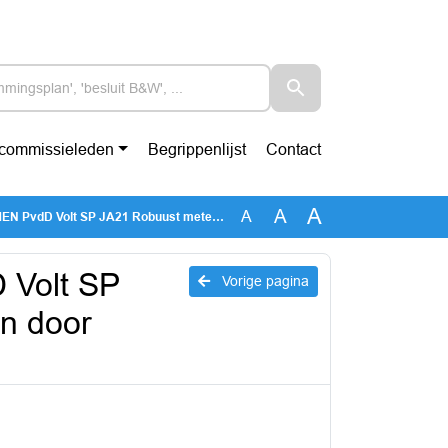
-commissieleden
Begrippenlijst
Contact
A
A
A
 JA21 Robuust meten en monitoren door Omgevingsdienst
Volt SP
Vorige pagina
n door