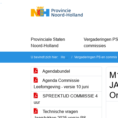
Ga naar de inhoud van deze pagina
Ga naar het zoeken
Ga naar het menu
Provinciale Staten
Vergaderingen PS
Noord-Holland
commissies
U bevindt zich hier:
Home
Vergaderingen PS en commissies
Agendabundel
M
Agenda Commissie
JA
Leefomgeving - versie 10 juni
O
SPREEKTIJD COMMISSIE 4
uur
Technische vragen
Jaarstukken 2025 versie PS