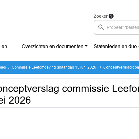
Zoeken
 en
Overzichten en documenten
Statenleden en duo
sies
Commissie Leefomgeving (maandag 15 juni 2026)
Conceptverslag com
nceptverslag commissie Leef
ei 2026