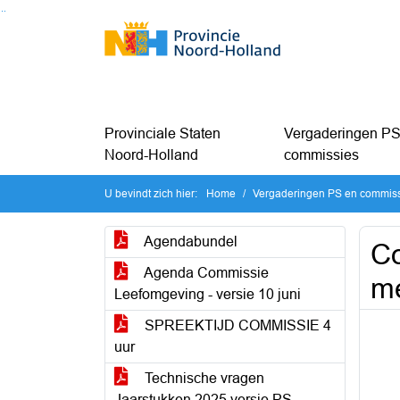
Ga naar de inhoud van deze pagina
Ga naar het zoeken
Ga naar het menu
Provinciale Staten
Vergaderingen PS
Noord-Holland
commissies
U bevindt zich hier:
Home
Vergaderingen PS en commis
Agendabundel
Co
Agenda Commissie
m
Leefomgeving - versie 10 juni
SPREEKTIJD COMMISSIE 4
uur
Technische vragen
Jaarstukken 2025 versie PS