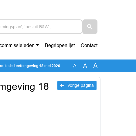
-commissieleden
Begrippenlijst
Contact
A
A
A
missie Leefomgeving 18 mei 2026
omgeving 18
Vorige pagina