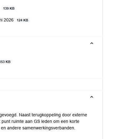
6
139 KB
ni 2026
124 KB
153 KB
gevoegd. Naast terugkoppeling door externe
t punt ruimte aan GS leden om een korte
jen en andere samenwerkingsverbanden.