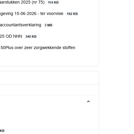
aarstukken 2025 (nr 75)
114 KB
eving 15-06-2026 - ter voorvisie
182 KB
ccountantsverklaring
3 MB
 2025 OD NHN
340 KB
n 50Plus over zeer zorgwekkende stoffen
 KB