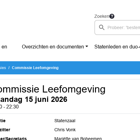
Zoeken
 en
Overzichten en documenten
Statenleden en duo
sies
Commissie Leefomgeving
ommissie Leefomgeving
andag 15 juni 2026
0 - 22:30
tie
Statenzaal
itter
Chris Vonk
ier/Secretaris
Mariëtte van Boheemen