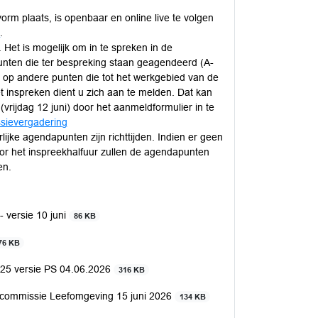
orm plaats, is openbaar en online live te volgen
l
.
. Het is mogelijk om in te spreken in de
 punten die ter bespreking staan geagendeerd (A-
r op andere punten die tot het werkgebied van de
inspreken dient u zich aan te melden. Dat kan
vrijdag 12 juni) door het aanmeldformulier in te
sievergadering
lijke agendapunten zijn richttijden. Indien er geen
oor het inspreekhalfuur zullen de agendapunten
en.
versie 10 juni
86 KB
76 KB
25 versie PS 04.06.2026
316 KB
 commissie Leefomgeving 15 juni 2026
134 KB