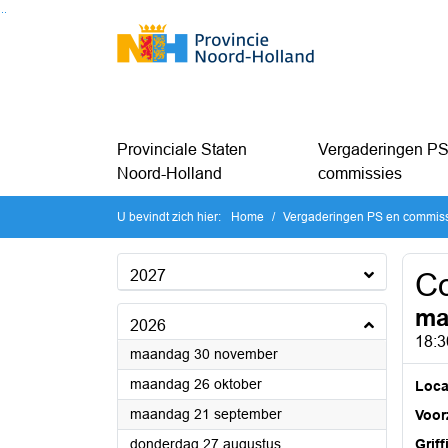
Ga naar de inhoud van deze pagina
Ga naar het zoeken
Ga naar het menu
Provinciale Staten
Vergaderingen PS
Noord-Holland
commissies
U bevindt zich hier:
Home
Vergaderingen PS en commis
2027
C
ma
2026
18:3
2026
maandag 30 november
2026
maandag 26 oktober
Loca
2026
maandag 21 september
Voorz
2026
donderdag 27 augustus
Griff