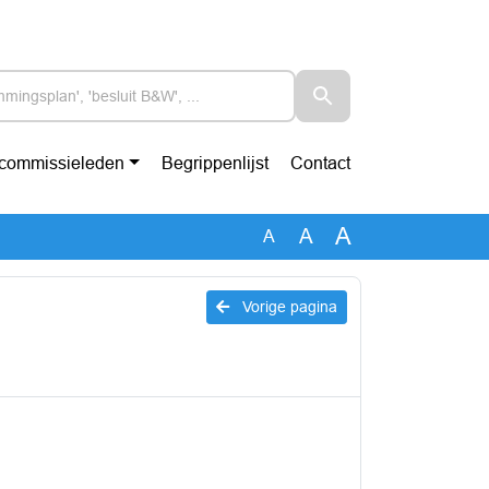
-commissieleden
Begrippenlijst
Contact
A
A
A
Vorige pagina