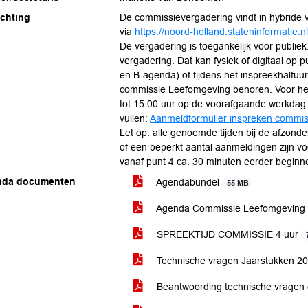
ichting
De commissievergadering vindt in hybride v
via
https://noord-holland.stateninformatie.n
De vergadering is toegankelijk voor publiek
vergadering. Dat kan fysiek of digitaal op
en B-agenda) of tijdens het inspreekhalfuu
commissie Leefomgeving behoren. Voor het 
tot 15.00 uur op de voorafgaande werkdag (
vullen:
Aanmeldformulier inspreken commis
Let op: alle genoemde tijden bij de afzonder
of een beperkt aantal aanmeldingen zijn v
vanaf punt 4 ca. 30 minuten eerder beginn
nda documenten
Agendabundel
55 MB
Agenda Commissie Leefomgeving - 
SPREEKTIJD COMMISSIE 4 uur
Technische vragen Jaarstukken 20
Beantwoording technische vragen