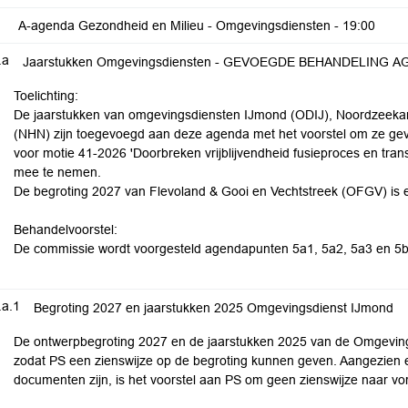
A-agenda Gezondheid en Milieu - Omgevingsdiensten -
19:00
.a
Jaarstukken Omgevingsdiensten - GEVOEGDE BEHANDELING AG
Toelichting:
De jaarstukken van omgevingsdiensten IJmond (ODIJ), Noordzeek
(NHN) zijn toegevoegd aan deze agenda met het voorstel om ze gev
voor motie 41-2026 'Doorbreken vrijblijvendheid fusieproces en tra
mee te nemen.
De begroting 2027 van Flevoland & Gooi en Vechtstreek (OFGV) is ee
Behandelvoorstel:
De commissie wordt voorgesteld agendapunten 5a1, 5a2, 5a3 en 5
.a.1
Begroting 2027 en jaarstukken 2025 Omgevingsdienst IJmond
De ontwerpbegroting 2027 en de jaarstukken 2025 van de Omgevi
zodat PS een zienswijze op de begroting kunnen geven. Aangezien e
documenten zijn, is het voorstel aan PS om geen zienswijze naar vo