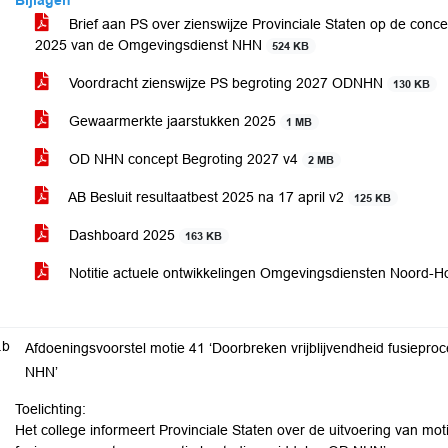
Bijlagen
Brief aan PS over zienswijze Provinciale Staten op de con
2025 van de Omgevingsdienst NHN
524 KB
Voordracht zienswijze PS begroting 2027 ODNHN
130 KB
Gewaarmerkte jaarstukken 2025
1 MB
OD NHN concept Begroting 2027 v4
2 MB
AB Besluit resultaatbest 2025 na 17 april v2
125 KB
Dashboard 2025
163 KB
Notitie actuele ontwikkelingen Omgevingsdiensten Noord-H
.b
Afdoeningsvoorstel motie 41 ‘Doorbreken vrijblijvendheid fusiepr
NHN’
Toelichting:
Het college informeert Provinciale Staten over de uitvoering van mot