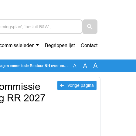
-commissieleden
Begrippenlijst
Contact
A
A
A
missie Bestuur NH over conceptbegroting RR 2027
commissie
Vorige pagina
ng RR 2027