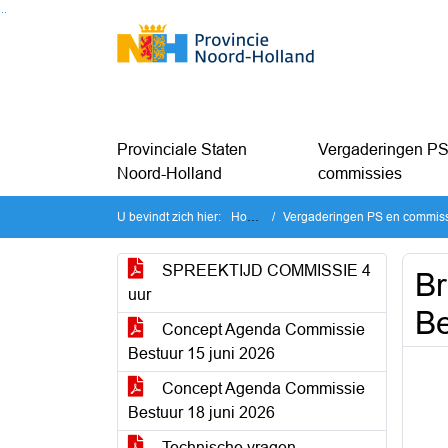
Ga naar de inhoud van deze pagina
Ga naar het zoeken
Ga naar het menu
Provinciale Staten
Vergaderingen PS
Noord-Holland
commissies
U bevindt zich hier:
Home
Vergaderingen PS en commissi
SPREEKTIJD COMMISSIE 4
Br
uur
Be
Concept Agenda Commissie
Bestuur 15 juni 2026
Concept Agenda Commissie
Bestuur 18 juni 2026
Technische vragen