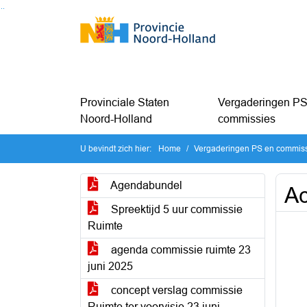
Ga naar de inhoud van deze pagina
Ga naar het zoeken
Ga naar het menu
Provinciale Staten
Vergaderingen PS
Noord-Holland
commissies
U bevindt zich hier:
Home
Vergaderingen PS en commis
Agendabundel
Ac
Spreektijd 5 uur commissie
Ruimte
agenda commissie ruimte 23
juni 2025
concept verslag commissie
Ruimte ter voorvisie 23 juni