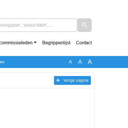
-commissieleden
Begrippenlijst
Contact
A
A
A
gen
Vorige pagina