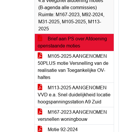
4.a Veegbrief afdoening moties
(B-agenda alle commissies)
Ruimte: M167-2023, M92-2024,
M31-2025, M105-2025, M113-
2025
Brief aan PS over Afdoening
openstaande moties
M105-2025 AANGENOMEN
50PLUS motie Versnelling van de
realisatie van Toegankelijke OV-
haltes
M113-2025 AANGENOMEN
VVD e.a. Snel duidelijkheid locatie
hoogspanningsstation A9 Zuid
M167-2023 AANGENOMEN
versnellen woningbouw
Motie 92-2024