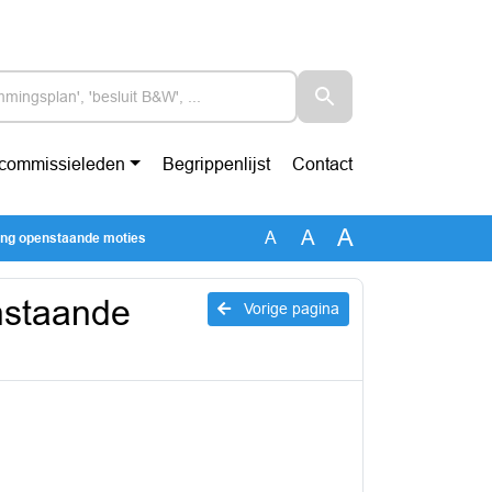
-commissieleden
Begrippenlijst
Contact
A
A
A
ing openstaande moties
nstaande
Vorige pagina