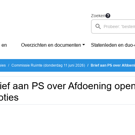
Zoeken
 en
Overzichten en documenten
Statenleden en duo
sies
Commissie Ruimte (donderdag 11 juni 2026)
Brief aan PS over Afdoen
ief aan PS over Afdoening ope
ties