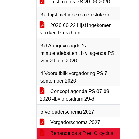
Lijst moties PS 29-06-2026
3.c Lijst met ingekomen stukken
2026-06-22 Lijst ingekomen
stukken Presidium
3.d Aangevraagde 2-
minutendebatten t.b.v. agenda PS
van 29 juni 2026
4 Vooruitblik vergadering PS 7
september 2026
Concept-agenda PS 07-09-
2026 -tbv presidium 29-6
5 Vergaderschema 2027
Vergaderschema 2027
Behandeldata P en C-cyclus