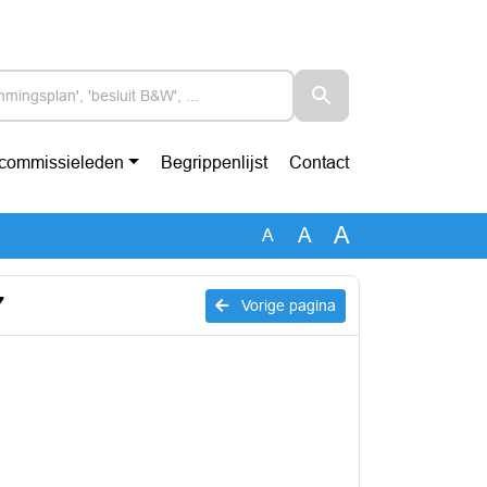
-commissieleden
Begrippenlijst
Contact
A
A
A
7
Vorige pagina