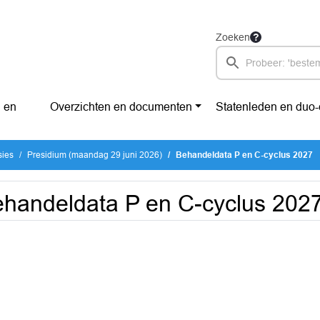
Zoeken
 en
Overzichten en documenten
Statenleden en duo
sies
Presidium (maandag 29 juni 2026)
Behandeldata P en C-cyclus 2027
handeldata P en C-cyclus 202