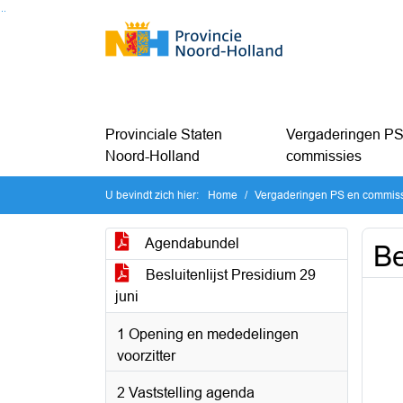
Ga naar de inhoud van deze pagina
Ga naar het zoeken
Ga naar het menu
Provinciale Staten
Vergaderingen PS
Noord-Holland
commissies
U bevindt zich hier:
Home
Vergaderingen PS en commis
Agendabundel
Be
Besluitenlijst Presidium 29
juni
1 Opening en mededelingen
voorzitter
2 Vaststelling agenda