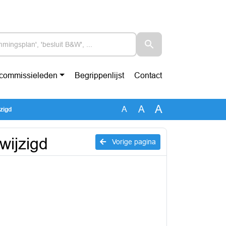
-commissieleden
Begrippenlijst
Contact
A
A
A
zigd
wijzigd
Vorige pagina