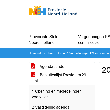
Ga naar de inhoud van deze pagina
Ga naar het zoeken
Ga naar het menu
Provinciale Staten
Vergaderingen PS
Noord-Holland
commissies
U bevindt zich hier:
Home
Vergaderingen PS en commis
Agendabundel
20
Besluitenlijst Presidium 29
juni
1 Opening en mededelingen
voorzitter
2 Vaststelling agenda