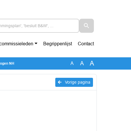
-commissieleden
Begrippenlijst
Contact
A
A
A
wogen NH
Vorige pagina