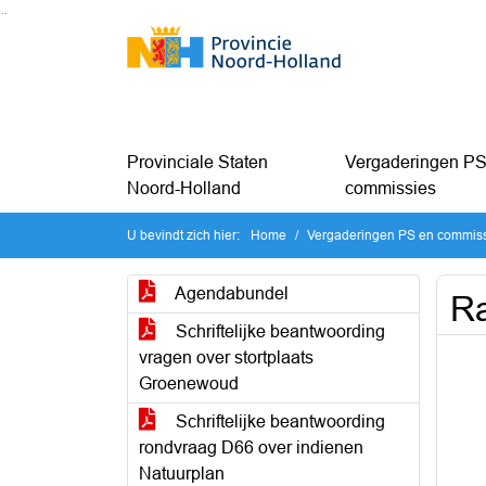
Ga naar de inhoud van deze pagina
Ga naar het zoeken
Ga naar het menu
Provinciale Staten
Vergaderingen PS
Noord-Holland
commissies
U bevindt zich hier:
Home
Vergaderingen PS en commis
Agendabundel
R
Schriftelijke beantwoording
vragen over stortplaats
Groenewoud
Schriftelijke beantwoording
rondvraag D66 over indienen
Natuurplan