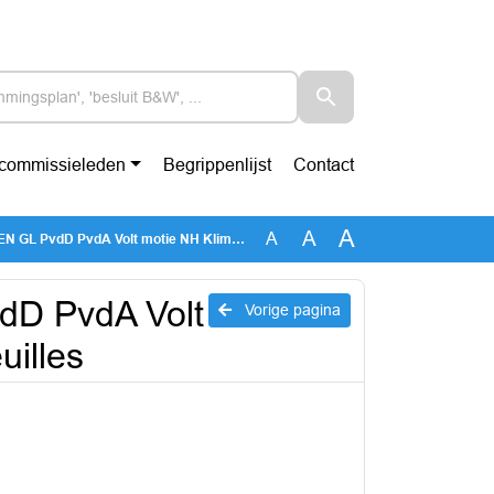
-commissieleden
Begrippenlijst
Contact
A
A
A
vdA Volt motie NH Klimaatadaptatieportefeuilles
D PvdA Volt
Vorige pagina
uilles