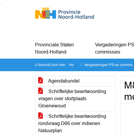
Ga naar de inhoud van deze pagina
Ga naar het zoeken
Ga naar het menu
Provinciale Staten
Vergaderingen PS
Noord-Holland
commissies
U bevindt zich hier:
Home
Vergaderingen PS en commissies
Agendabundel
M
Schriftelijke beantwoording
mo
vragen over stortplaats
Groenewoud
Schriftelijke beantwoording
rondvraag D66 over indienen
Natuurplan