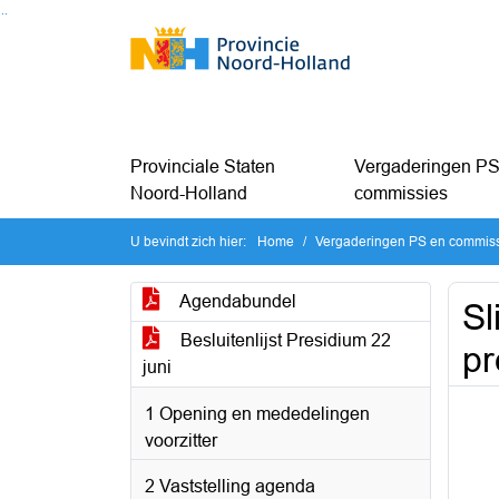
Ga naar de inhoud van deze pagina
Ga naar het zoeken
Ga naar het menu
Provinciale Staten
Vergaderingen PS
Noord-Holland
commissies
U bevindt zich hier:
Home
Vergaderingen PS en commis
Agendabundel
Sl
Besluitenlijst Presidium 22
pr
juni
1 Opening en mededelingen
voorzitter
2 Vaststelling agenda