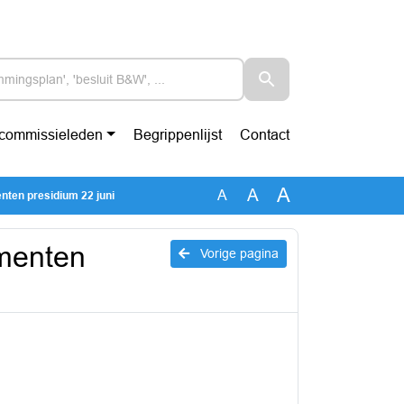
-commissieleden
Begrippenlijst
Contact
A
A
A
ten presidium 22 juni
menten
Vorige pagina