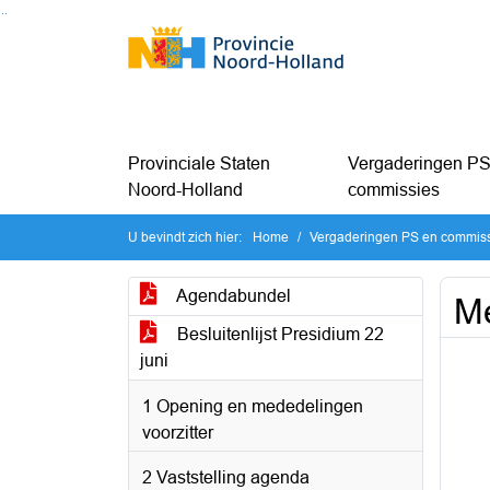
Ga naar de inhoud van deze pagina
Ga naar het zoeken
Ga naar het menu
Provinciale Staten
Vergaderingen PS
Noord-Holland
commissies
U bevindt zich hier:
Home
Vergaderingen PS en commis
Agendabundel
Me
Besluitenlijst Presidium 22
juni
1 Opening en mededelingen
voorzitter
2 Vaststelling agenda