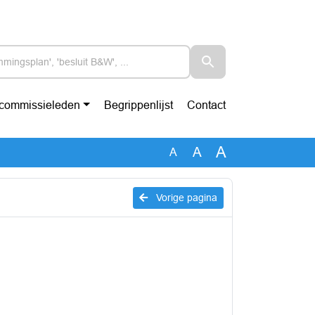
-commissieleden
Begrippenlijst
Contact
A
A
A
Vorige pagina